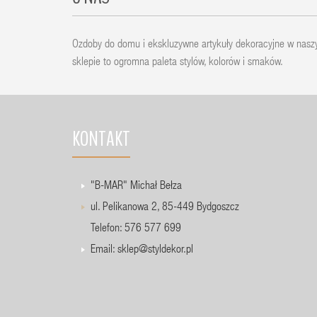
Ozdoby do domu i ekskluzywne artykuły dekoracyjne w nas
sklepie to ogromna paleta stylów, kolorów i smaków.
KONTAKT
"B-MAR" Michał Bełza
ul. Pelikanowa 2, 85-449 Bydgoszcz
Telefon: 576 577 699
Email:
sklep@styldekor.pl