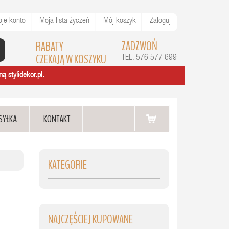
je konto
Moja lista życzeń
Mój koszyk
Zaloguj
ZADZWOŃ
RABATY
CZEKAJĄ W KOSZYKU
TEL. 576 577 699
ą stylidekor.pl.
SYŁKA
KONTAKT
KATEGORIE
NAJCZĘŚCIEJ KUPOWANE