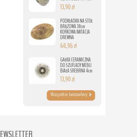
13,90 zł
PODKŁADKA NA STÓŁ
BRĄZOWA 38cm
KORKOWA IMITACJA
DREWNA
64,96 zł
GAŁKA CERAMICZNA
DO SZUFLADY MEBLI
BIAŁA SREBRNA 4cm
13,90 zł
Wszystkie bestsellery
EWSLETTER