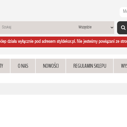
Mo
ep działa wyłącznie pod adresem styldekor.pl. Nie jesteśmy powiązani ze stron
TY
O NAS
NOWOŚCI
REGULAMIN SKLEPU
WY