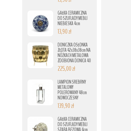
GAŁKA CERAMICZNA
DO SZUFLADY MEBLI
NIEBIESKA 4cm
13,90 zł
DONICZKA OSŁONKA
ZŁOTA 42x38x38cm NA
NÓŻKACH METALOWA
ZDOBIONA DONICA 40
225,00 zł
LAMPION SREBRNY
METALOWY
POLEROWANY 48cm
NOWOCZESNY
139,90 zł
GAŁKA CERAMICZNA
DO SZUFLADY MEBLI
SZARA BEŻOWA 4cm