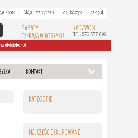
je konto
Moja lista życzeń
Mój koszyk
Zaloguj
ZADZWOŃ
RABATY
CZEKAJĄ W KOSZYKU
TEL. 576 577 699
ą stylidekor.pl.
SYŁKA
KONTAKT
KATEGORIE
NAJCZĘŚCIEJ KUPOWANE