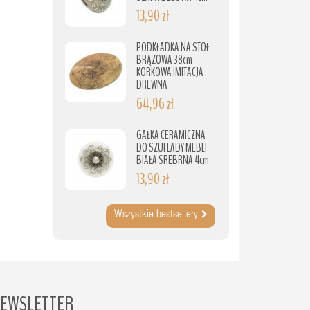
13,90 zł
PODKŁADKA NA STÓŁ
BRĄZOWA 38cm
KORKOWA IMITACJA
DREWNA
64,96 zł
GAŁKA CERAMICZNA
DO SZUFLADY MEBLI
BIAŁA SREBRNA 4cm
13,90 zł
Wszystkie bestsellery
EWSLETTER