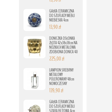
GAŁKA CERAMICZNA
DO SZUFLADY MEBLI
NIEBIESKA 4cm
13,90 zł
DONICZKA OSŁONKA
ZŁOTA 42x38x38cm NA
NÓŻKACH METALOWA
ZDOBIONA DONICA 40
225,00 zł
LAMPION SREBRNY
METALOWY
POLEROWANY 48cm
NOWOCZESNY
139,90 zł
GAŁKA CERAMICZNA
DO SZUFLADY MEBLI
SZARA BEŻOWA 4cm