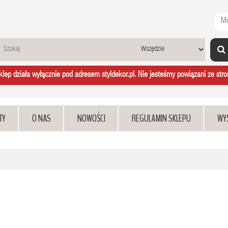
Mo
ep działa wyłącznie pod adresem styldekor.pl. Nie jesteśmy powiązani ze stron
TY
O NAS
NOWOŚCI
REGULAMIN SKLEPU
WY