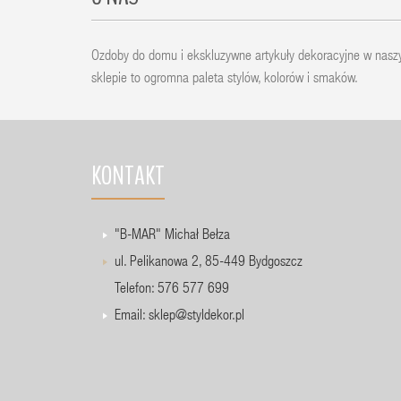
Ozdoby do domu i ekskluzywne artykuły dekoracyjne w nas
sklepie to ogromna paleta stylów, kolorów i smaków.
KONTAKT
"B-MAR" Michał Bełza
ul. Pelikanowa 2, 85-449 Bydgoszcz
Telefon: 576 577 699
Email:
sklep@styldekor.pl