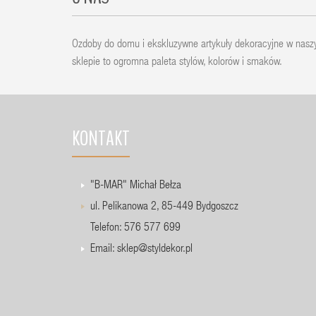
Ozdoby do domu i ekskluzywne artykuły dekoracyjne w nas
sklepie to ogromna paleta stylów, kolorów i smaków.
KONTAKT
"B-MAR" Michał Bełza
ul. Pelikanowa 2, 85-449 Bydgoszcz
Telefon: 576 577 699
Email:
sklep@styldekor.pl