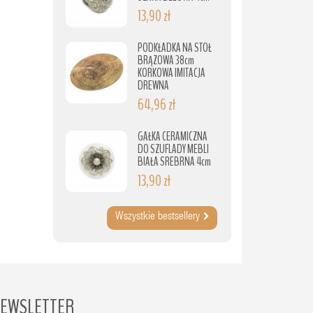
13,90 zł
PODKŁADKA NA STÓŁ
BRĄZOWA 38cm
KORKOWA IMITACJA
DREWNA
64,96 zł
GAŁKA CERAMICZNA
DO SZUFLADY MEBLI
BIAŁA SREBRNA 4cm
13,90 zł
Wszystkie bestsellery
EWSLETTER