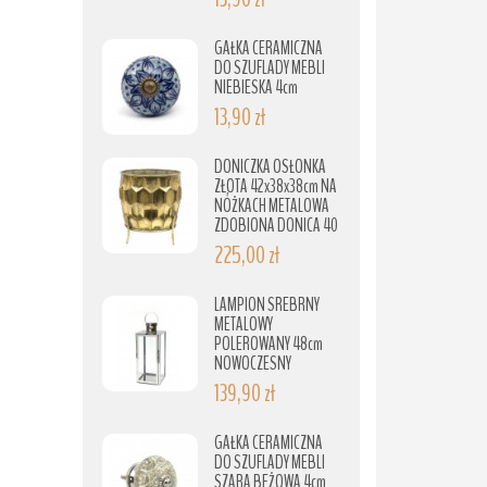
GAŁKA CERAMICZNA
DO SZUFLADY MEBLI
NIEBIESKA 4cm
13,90 zł
DONICZKA OSŁONKA
ZŁOTA 42x38x38cm NA
NÓŻKACH METALOWA
ZDOBIONA DONICA 40
225,00 zł
LAMPION SREBRNY
METALOWY
POLEROWANY 48cm
NOWOCZESNY
139,90 zł
GAŁKA CERAMICZNA
DO SZUFLADY MEBLI
SZARA BEŻOWA 4cm