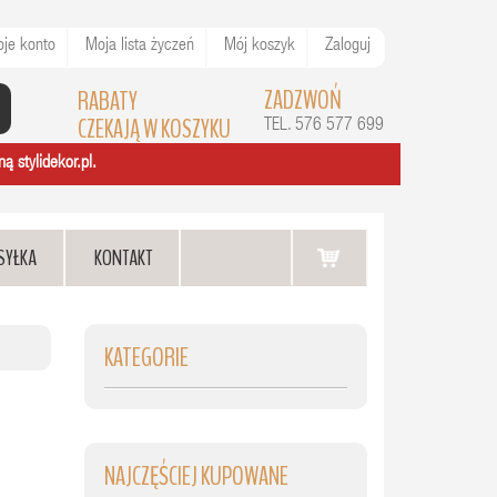
je konto
Moja lista życzeń
Mój koszyk
Zaloguj
ZADZWOŃ
RABATY
CZEKAJĄ W KOSZYKU
TEL. 576 577 699
ą stylidekor.pl.
SYŁKA
KONTAKT
KATEGORIE
NAJCZĘŚCIEJ KUPOWANE