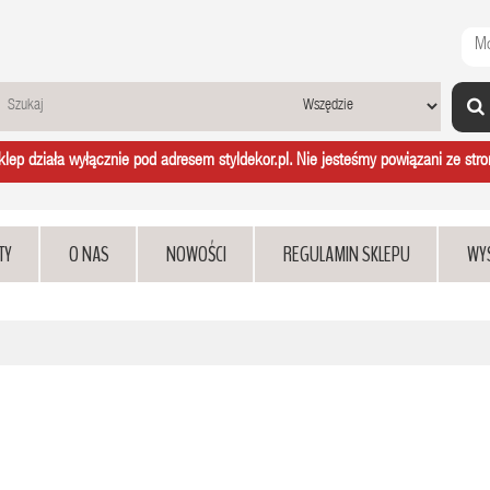
Mo
ep działa wyłącznie pod adresem styldekor.pl. Nie jesteśmy powiązani ze stron
TY
O NAS
NOWOŚCI
REGULAMIN SKLEPU
WY