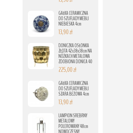
GAŁKA CERAMICZNA
DO SZUFLADY MEBLI
NIEBIESKA 4cm
13,90 zł
DONICZKA OSŁONKA
ZŁOTA 42x38x38cm NA
NÓŻKACH METALOWA
ZDOBIONA DONICA 40
225,00 zł
GAŁKA CERAMICZNA
DO SZUFLADY MEBLI
SZARA BEŻOWA 4cm
13,90 zł
LAMPION SREBRNY
METALOWY
POLEROWANY 48cm
NOWOCZESNY