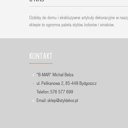
Ozdoby do domu i ekskluzywne artykuły dekoracyjne w nas
sklepie to ogromna paleta stylów, kolorów i smaków.
KONTAKT
"B-MAR" Michał Bełza
ul. Pelikanowa 2, 85-449 Bydgoszcz
Telefon: 576 577 699
Email:
sklep@styldekor.pl