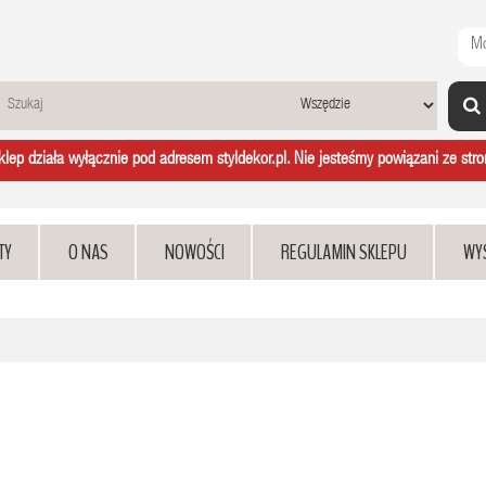
Mo
ep działa wyłącznie pod adresem styldekor.pl. Nie jesteśmy powiązani ze stron
TY
O NAS
NOWOŚCI
REGULAMIN SKLEPU
WY