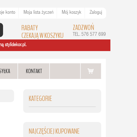
je konto
Moja lista życzeń
Mój koszyk
Zaloguj
ZADZWOŃ
RABATY
CZEKAJĄ W KOSZYKU
TEL. 576 577 699
ą stylidekor.pl.
SYŁKA
KONTAKT
KATEGORIE
NAJCZĘŚCIEJ KUPOWANE