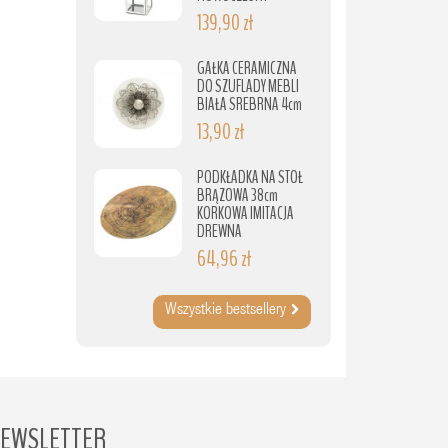
139,90 zł
GAŁKA CERAMICZNA
DO SZUFLADY MEBLI
BIAŁA SREBRNA 4cm
13,90 zł
PODKŁADKA NA STÓŁ
BRĄZOWA 38cm
KORKOWA IMITACJA
DREWNA
64,96 zł
Wszystkie bestsellery
EWSLETTER