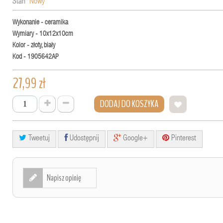
Stan
Nowy
Wykonanie - ceramika
Wymiary - 10x12x10cm
Kolor - złoty, biały
Kod - 1905642AP
27,99 zł
DODAJ DO KOSZYKA
Tweetuj
Udostępnij
Google+
Pinterest
Napisz opinię