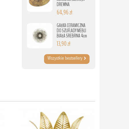
DREWNA
64,96 zł
GAŁKA CERAMICZNA
DO SZUFLADY MEBLI
BIAŁA SREBRNA 4cm
13,90 zł
Wszystkie bestsellery