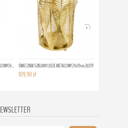
LOWYCH...
ŚWIECZNIK SZKLANY LIŚCIE METALOWY 20x19cm ZŁOTY
ŚWIECZNIK SREBRNY
109,90 zł
TEALIGHT...
109,00 zł
EWSLETTER