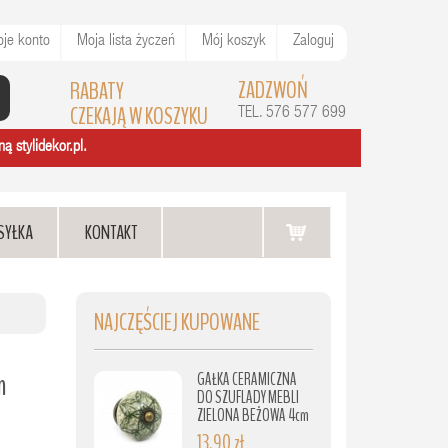
je konto
Moja lista życzeń
Mój koszyk
Zaloguj
ZADZWOŃ
RABATY
CZEKAJĄ W KOSZYKU
TEL. 576 577 699
ą stylidekor.pl.
SYŁKA
KONTAKT
NAJCZĘŚCIEJ KUPOWANE
m
GAŁKA CERAMICZNA
DO SZUFLADY MEBLI
ZIELONA BEŻOWA 4cm
13,90 zł