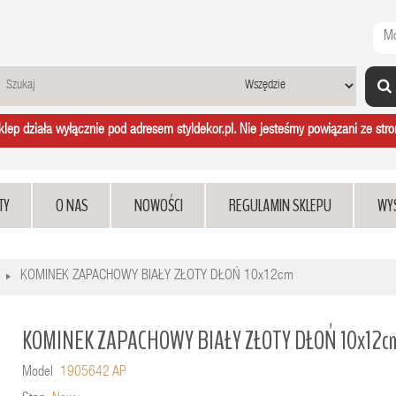
Mo
ep działa wyłącznie pod adresem styldekor.pl. Nie jesteśmy powiązani ze stron
TY
O NAS
NOWOŚCI
REGULAMIN SKLEPU
WY
KOMINEK ZAPACHOWY BIAŁY ZŁOTY DŁOŃ 10x12cm
KOMINEK ZAPACHOWY BIAŁY ZŁOTY DŁOŃ 10x12c
Model
1905642 AP