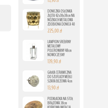
13,90 zł
DONICZKA OSŁONKA
ZŁOTA 42x38x38cm NA
NÓŻKACH METALOWA
ZDOBIONA DONICA 40
225,00 zł
LAMPION SREBRNY
METALOWY
POLEROWANY 48cm
NOWOCZESNY
139,90 zł
GAŁKA CERAMICZNA
DO SZUFLADY MEBLI
SZARA BEŻOWA 4cm
13,90 zł
PODKŁADKA NA STÓŁ
BRĄZOWA 38cm
KORKOWA IMITACJA