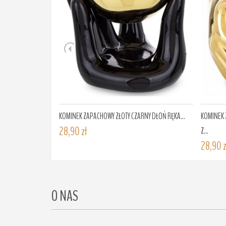
KOMINEK ZAPACHOWY ZŁOTY CZARNY DŁOŃ RĘKA...
KOMINEK 
28,90 zł
Z...
28,90 z
O NAS