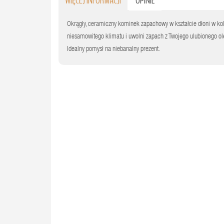
WIĘCEJ INFORMACJI
OPINIE
Okrągły, ceramiczny kominek zapachowy w kształcie dłoni w kolo
niesamowitego klimatu i uwolni zapach z Twojego ulubionego ol
Idealny pomysł na niebanalny prezent.