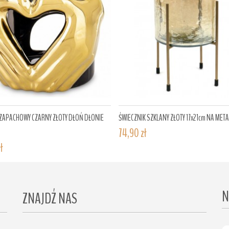
ZAPACHOWY CZARNY ZŁOTY DŁOŃ DŁONIE
ŚWIECZNIK SZKLANY ZŁOTY 17x21cm NA META
74,90 zł
ł
N
ZNAJDŹ NAS