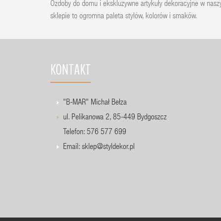
Ozdoby do domu i ekskluzywne artykuły dekoracyjne w nas
sklepie to ogromna paleta stylów, kolorów i smaków.
KONTAKT
"B-MAR" Michał Bełza
ul. Pelikanowa 2, 85-449 Bydgoszcz
Telefon: 576 577 699
Email:
sklep@styldekor.pl