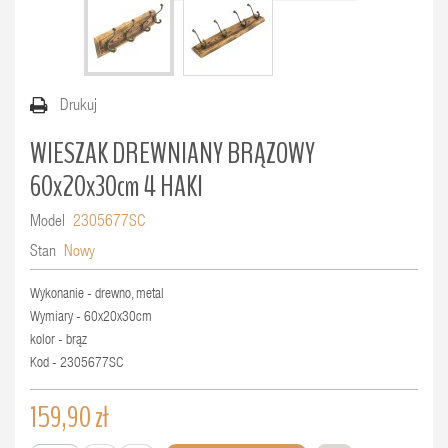
Drukuj
WIESZAK DREWNIANY BRĄZOWY
60x20x30cm 4 HAKI
Model
2305677SC
Stan
Nowy
Wykonanie - drewno, metal
Wymiary - 60x20x30cm
kolor - brąz
Kod - 2305677SC
159,90 zł