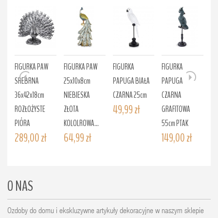
FIGURKA PAW
FIGURKA PAW
FIGURKA
FIGURKA
FI
SREBRNA
25x10x8cm
PAPUGA BIAŁA
PAPUGA
PA
36x42x18cm
NIEBIESKA
CZARNA 25cm
CZARNA
CZ
49,99 zł
11
ROZŁOŻYSTE
ZŁOTA
GRAFITOWA
PIÓRA
KOLOLROWA...
55cm PTAK
289,00 zł
64,99 zł
149,00 zł
O NAS
Ozdoby do domu i ekskluzywne artykuły dekoracyjne w naszym sklepie