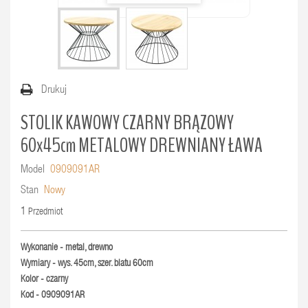
Drukuj
STOLIK KAWOWY CZARNY BRĄZOWY
60x45cm METALOWY DREWNIANY ŁAWA
Model
0909091AR
Stan
Nowy
1
Przedmiot
Wykonanie - metal, drewno
Wymiary - wys. 45cm, szer. blatu 60cm
Kolor - czarny
Kod - 0909091AR