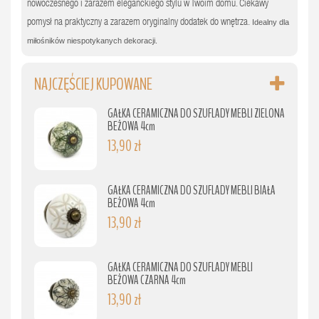
nowoczesnego i zarazem eleganckiego stylu w Twoim domu. Ciekawy
pomysł na praktyczny a zarazem oryginalny dodatek do wnętrza.
Idealny dla
miłośników niespotykanych dekoracji.
NAJCZĘŚCIEJ KUPOWANE
GAŁKA CERAMICZNA DO SZUFLADY MEBLI ZIELONA
BEŻOWA 4cm
13,90 zł
GAŁKA CERAMICZNA DO SZUFLADY MEBLI BIAŁA
BEŻOWA 4cm
13,90 zł
GAŁKA CERAMICZNA DO SZUFLADY MEBLI
BEŻOWA CZARNA 4cm
13,90 zł