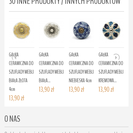
30 INNE PRODUKTY / INNYCH PRODUKTÓW
GAŁKA
GAŁKA
GAŁKA
GAŁKA
GA
CERAMICZNA DO
CERAMICZNA DO
CERAMICZNA DO
CERAMICZNA DO
CE
SZUFLADY MEBLI
SZUFLADY MEBLI
SZUFLADY MEBLI
SZUFLADY MEBLI
SZ
BIAŁA ZŁOTA
BIAŁA...
NIEBIESKA 4cm
KREMOWA...
KR
13,90 zł
13,90 zł
13,90 zł
13
4cm
13,90 zł
O NAS