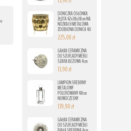
13,90 zł
DONICZKA OSŁONKA
ZŁOTA 42x38x38cm NA
ie
NÓŻKACH METALOWA
ZDOBIONA DONICA 40
225,00 zł
GAŁKA CERAMICZNA
DO SZUFLADY MEBLI
SZARA BEŻOWA 4cm
13,90 zł
LAMPION SREBRNY
METALOWY
POLEROWANY 48cm
NOWOCZESNY
139,90 zł
GAŁKA CERAMICZNA
DO SZUFLADY MEBLI
BIAŁA SREBRNA 4cm