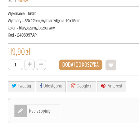
Stan
Nowy
Wykonanie - lustro
Wymiary - 33x22cm, wymiar zdjęcia 10x15cm
kolor - biały, czarny, bezbarwny
Kod - 2403997AP
119,90 zł
DODAJ DO KOSZYKA
Tweetuj
Udostępnij
Google+
Pinterest
Napisz opinię