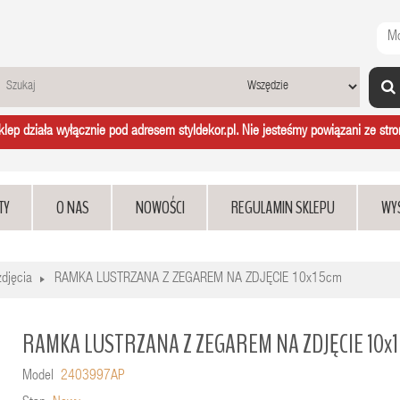
Mo
ep działa wyłącznie pod adresem styldekor.pl. Nie jesteśmy powiązani ze stron
TY
O NAS
NOWOŚCI
REGULAMIN SKLEPU
WY
djęcia
RAMKA LUSTRZANA Z ZEGAREM NA ZDJĘCIE 10x15cm
RAMKA LUSTRZANA Z ZEGAREM NA ZDJĘCIE 10x
Model
2403997AP