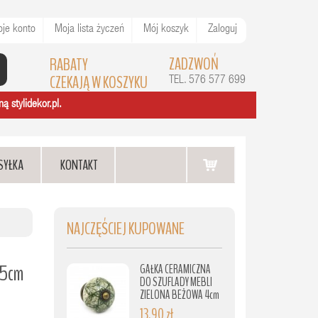
je konto
Moja lista życzeń
Mój koszyk
Zaloguj
ZADZWOŃ
RABATY
CZEKAJĄ W KOSZYKU
TEL. 576 577 699
ą stylidekor.pl.
SYŁKA
KONTAKT
NAJCZĘŚCIEJ KUPOWANE
15cm
GAŁKA CERAMICZNA
DO SZUFLADY MEBLI
ZIELONA BEŻOWA 4cm
13,90 zł