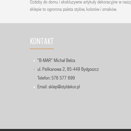
Ozdoby do domu i ekskluzywne artykuły dekoracyjne w nas
sklepie to ogromna paleta stylów, kolorów i smaków.
KONTAKT
"B-MAR" Michał Bełza
ul. Pelikanowa 2, 85-449 Bydgoszcz
Telefon: 576 577 699
Email:
sklep@styldekor.pl