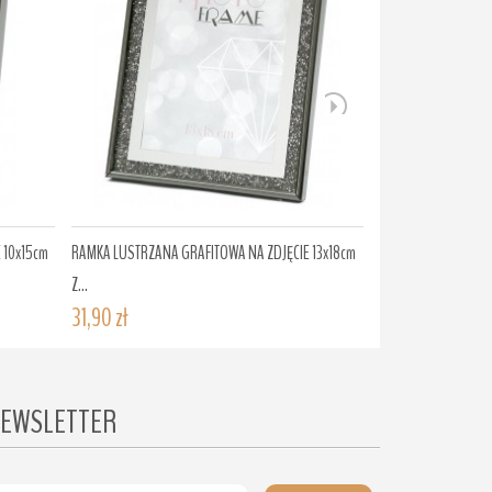
 10x15cm
RAMKA LUSTRZANA GRAFITOWA NA ZDJĘCIE 13x18cm
RAMKA LUSTRZANA S
Z...
Z...
31,90 zł
45,00 zł
EWSLETTER