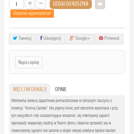
DODAJ DO KOSZYKA
Ostatnie egzemplarze!
Tweetuj
Udostępnij
Google+
Pinterest
Napisz opinię
WIĘCEJ INFORMACJI
OPINIE
Efektowna świeca zapachowa pomarańczowa w szklanym naczyniu z
kolekcji "Aroma Candle". Ma piękny kolor, jest starannie wykonana i przy
tym wszystkim robi oszałamiające wrażenie. Jej intensywny zapach
wprowadzi wspaniały nastrój w Twoim domu. Idealnie sprawdzi się w
nowoczesnej sypialni lub salonie a dzięki swojej estetyce będzie bardzo