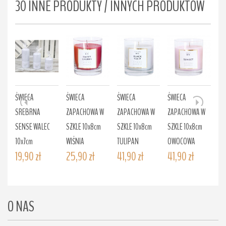
30 INNE PRODUKTY / INNYCH PRODUKTÓW
ŚWIECA
ŚWIECA
ŚWIECA
ŚWIECA
ŚW
SREBRNA
ZAPACHOWA W
ZAPACHOWA W
ZAPACHOWA W
ZA
SENSE WALEC
SZKLE 10x8cm
SZKLE 10x8cm
SZKLE 10x8cm
SZ
10x7cm
WIŚNIA
TULIPAN
OWOCOWA
LI
19,90 zł
25,90 zł
41,90 zł
41,90 zł
41
O NAS