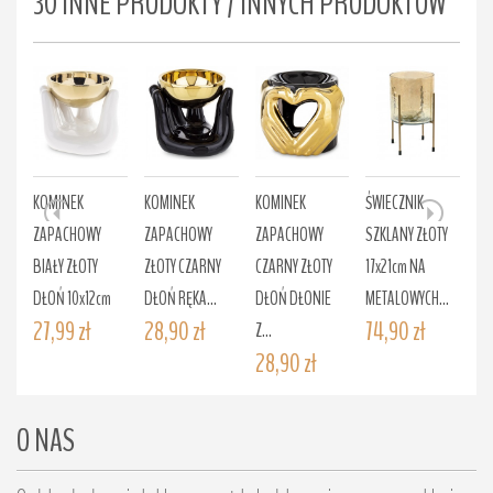
30 INNE PRODUKTY / INNYCH PRODUKTÓW
KOMINEK
KOMINEK
KOMINEK
ŚWIECZNIK
ŚW
ZAPACHOWY
ZAPACHOWY
ZAPACHOWY
SZKLANY ZŁOTY
SZ
BIAŁY ZŁOTY
ZŁOTY CZARNY
CZARNY ZŁOTY
17x21cm NA
ME
DŁOŃ 10x12cm
DŁOŃ RĘKA...
DŁOŃ DŁONIE
METALOWYCH...
20
27,99 zł
28,90 zł
74,90 zł
10
Z...
28,90 zł
O NAS