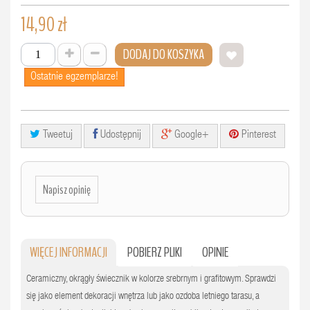
14,90 zł
DODAJ DO KOSZYKA
Ostatnie egzemplarze!
Tweetuj
Udostępnij
Google+
Pinterest
Napisz opinię
WIĘCEJ INFORMACJI
POBIERZ PLIKI
OPINIE
Ceramiczny, okrągły świecznik w kolorze srebrnym i grafitowym. Sprawdzi
się jako element dekoracji wnętrza lub jako ozdoba letniego tarasu, a