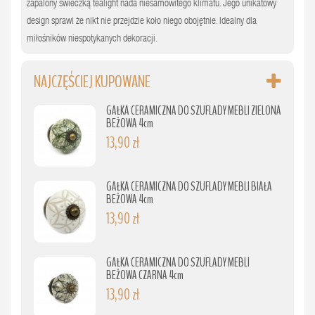
zapalony świeczką tealight nada niesamowitego klimatu. Jego unikatowy
design sprawi że nikt nie przejdzie koło niego obojętnie. Idealny dla
miłośników niespotykanych dekoracji.
NAJCZĘŚCIEJ KUPOWANE
GAŁKA CERAMICZNA DO SZUFLADY MEBLI ZIELONA
BEŻOWA 4cm
13,90 zł
GAŁKA CERAMICZNA DO SZUFLADY MEBLI BIAŁA
BEŻOWA 4cm
13,90 zł
GAŁKA CERAMICZNA DO SZUFLADY MEBLI
BEŻOWA CZARNA 4cm
13,90 zł