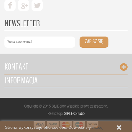
NEWSLETTER
ZAPISZ SIĘ
KONTAKT
INFORMACJA
Copyright © 2015 StylDekor Wszelkie prawa zastrzeżone.
Realizacja:
SIPLEX Studio
Strona wykorzystuje pliki cookies. Dowiedz się
więcej