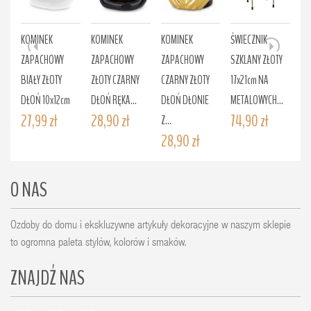
KOMINEK
KOMINEK
KOMINEK
ŚWIECZNIK
ŚW
ZAPACHOWY
ZAPACHOWY
ZAPACHOWY
SZKLANY ZŁOTY
SZ
BIAŁY ZŁOTY
ZŁOTY CZARNY
CZARNY ZŁOTY
17x21cm NA
ME
DŁOŃ 10x12cm
DŁOŃ RĘKA...
DŁOŃ DŁONIE
METALOWYCH...
20
27,99 zł
28,90 zł
74,90 zł
10
Z...
28,90 zł
O NAS
Ozdoby do domu i ekskluzywne artykuły dekoracyjne w naszym sklepie
to ogromna paleta stylów, kolorów i smaków.
ZNAJDŹ NAS