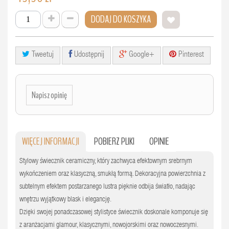
DODAJ DO KOSZYKA
Tweetuj
Udostępnij
Google+
Pinterest
Napisz opinię
WIĘCEJ INFORMACJI
POBIERZ PLIKI
OPINIE
Stylowy świecznik ceramiczny, który zachwyca efektownym srebrnym
wykończeniem oraz klasyczną, smukłą formą. Dekoracyjna powierzchnia z
subtelnym efektem postarzanego lustra pięknie odbija światło, nadając
wnętrzu wyjątkowy blask i elegancję.
Dzięki swojej ponadczasowej stylistyce świecznik doskonale komponuje się
z aranżacjami glamour, klasycznymi, nowojorskimi oraz nowoczesnymi.