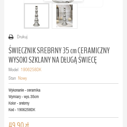
Drukuj
ŚWIECZNIK SREBRNY 35 cm CERAMICZNY
WYSOKI SZKLANY NA DŁUGĄ ŚWIECĘ
Model
1906258DK
Stan
Nowy
Wykonanie - ceramika
Wymiary - wys. 35cm
Kolor - srebrny
Kod - 1906258DK
49,90 zł