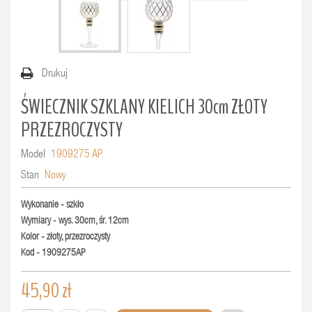
Drukuj
ŚWIECZNIK SZKLANY KIELICH 30cm ZŁOTY
PRZEZROCZYSTY
Model
1909275 AP
Stan
Nowy
Wykonanie - szkło
Wymiary - wys. 30cm, śr. 12cm
Kolor - złoty, przezroczysty
Kod - 1909275AP
45,90 zł