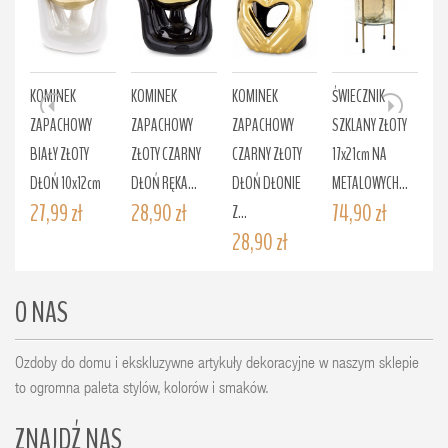
KOMINEK
KOMINEK
KOMINEK
ŚWIECZNIK
ŚW
ZAPACHOWY
ZAPACHOWY
ZAPACHOWY
SZKLANY ZŁOTY
SZ
BIAŁY ZŁOTY
ZŁOTY CZARNY
CZARNY ZŁOTY
17x21cm NA
ME
DŁOŃ 10x12cm
DŁOŃ RĘKA...
DŁOŃ DŁONIE
METALOWYCH...
20
27,99 zł
28,90 zł
74,90 zł
10
Z...
28,90 zł
O NAS
Ozdoby do domu i ekskluzywne artykuły dekoracyjne w naszym sklepie
to ogromna paleta stylów, kolorów i smaków.
ZNAJDŹ NAS