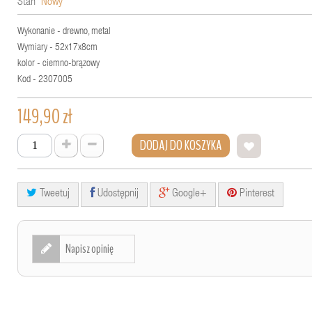
Stan
Nowy
Wykonanie - drewno, metal
Wymiary - 52x17x8cm
kolor - ciemno-brązowy
Kod - 2307005
149,90 zł
DODAJ DO KOSZYKA
Tweetuj
Udostępnij
Google+
Pinterest
Napisz opinię