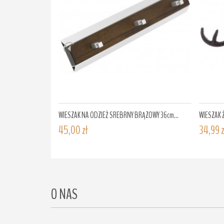
WIESZAK NA ODZIEŻ SREBRNY BRĄZOWY 36cm...
WIESZAK 
45,00 zł
34,99 z
O NAS