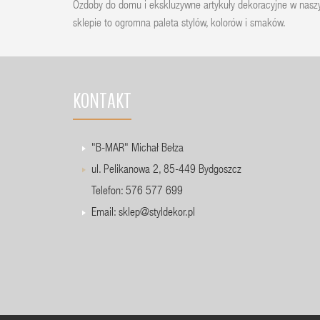
Ozdoby do domu i ekskluzywne artykuły dekoracyjne w nas
sklepie to ogromna paleta stylów, kolorów i smaków.
KONTAKT
"B-MAR" Michał Bełza
ul. Pelikanowa 2, 85-449 Bydgoszcz
Telefon: 576 577 699
Email:
sklep@styldekor.pl