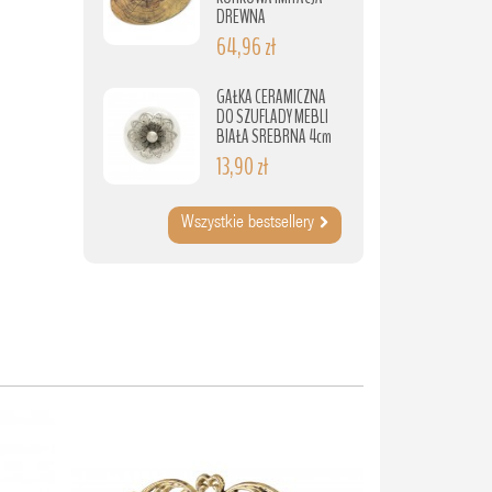
DREWNA
64,96 zł
GAŁKA CERAMICZNA
DO SZUFLADY MEBLI
BIAŁA SREBRNA 4cm
13,90 zł
Wszystkie bestsellery