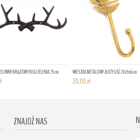
ŻELIWNY BRĄZOWY ROGI JELENIA 35cm
WIESZAK METALOWY ZŁOTY LIŚĆ 20x9x6cm
ł
20,00 zł
N
ZNAJDŹ NAS