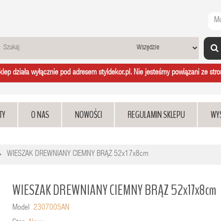
Mo
ep działa wyłącznie pod adresem styldekor.pl. Nie jesteśmy powiązani ze stron
TY
O NAS
NOWOŚCI
REGULAMIN SKLEPU
WY
WIESZAK DREWNIANY CIEMNY BRĄZ 52x17x8cm
WIESZAK DREWNIANY CIEMNY BRĄZ 52x17x8cm
Model
2307005AN