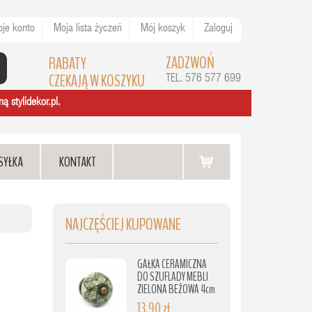
je konto
Moja lista życzeń
Mój koszyk
Zaloguj
ZADZWOŃ
RABATY
CZEKAJĄ W KOSZYKU
TEL. 576 577 699
ą stylidekor.pl.
SYŁKA
KONTAKT
NAJCZĘŚCIEJ KUPOWANE
GAŁKA CERAMICZNA
DO SZUFLADY MEBLI
ZIELONA BEŻOWA 4cm
13,90 zł