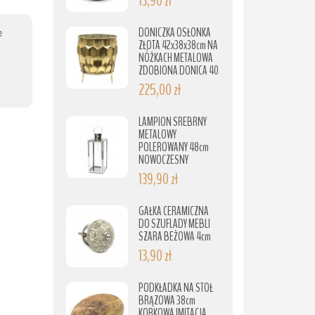
13,90 zł
DONICZKA OSŁONKA
e
ZŁOTA 42x38x38cm NA
NÓŻKACH METALOWA
ZDOBIONA DONICA 40
225,00 zł
LAMPION SREBRNY
METALOWY
POLEROWANY 48cm
NOWOCZESNY
139,90 zł
GAŁKA CERAMICZNA
DO SZUFLADY MEBLI
SZARA BEŻOWA 4cm
13,90 zł
PODKŁADKA NA STÓŁ
BRĄZOWA 38cm
KORKOWA IMITACJA