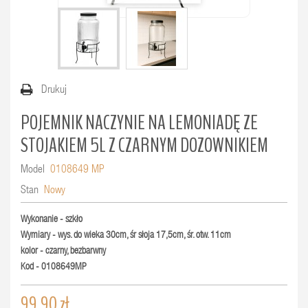
Drukuj
POJEMNIK NACZYNIE NA LEMONIADĘ ZE
STOJAKIEM 5L Z CZARNYM DOZOWNIKIEM
Model
0108649 MP
Stan
Nowy
Wykonanie - szkło
Wymiary - wys. do wieka 30cm, śr słoja 17,5cm, śr. otw. 11cm
kolor - czarny, bezbarwny
Kod - 0108649MP
99,90 zł