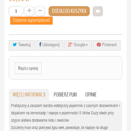
DODAJ DO KOSZYKA
Ostatnie egzemplarze!
Tweetuj
Udostępnij
Google+
Pinterest
Napisz opinię
WIĘCEJ INFORMACJI
POBIERZ PLIKI
OPINIE
Praktyczny a zarazem bardzo estetyczny pojemnik z czarnym dozownikiem i
stojakiem na lemoniadę / napoje o pojemności 5 litrów. Duży otwór przy
szyjce ułatwia dodawanie lodu i owoców.
Szczelny kran oraz pokrywa typu wek, powoduje, że napoje na długo