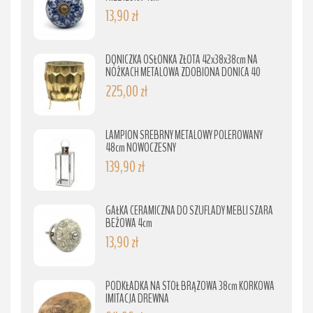
13,90 zł
DONICZKA OSŁONKA ZŁOTA 42x38x38cm NA
NÓŻKACH METALOWA ZDOBIONA DONICA 40
225,00 zł
LAMPION SREBRNY METALOWY POLEROWANY
48cm NOWOCZESNY
139,90 zł
GAŁKA CERAMICZNA DO SZUFLADY MEBLI SZARA
BEŻOWA 4cm
13,90 zł
PODKŁADKA NA STÓŁ BRĄZOWA 38cm KORKOWA
IMITACJA DREWNA