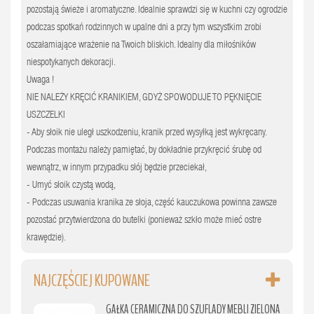
pozostają świeże i aromatyczne. Idealnie sprawdzi się w kuchni czy ogrodzie
podczas spotkań rodzinnych w upalne dni a przy tym wszystkim zrobi
oszałamiające wrażenie na Twoich bliskich. Idealny dla miłośników
niespotykanych dekoracji.
Uwaga !
NIE NALEŻY KRĘCIĆ KRANIKIEM, GDYŻ SPOWODUJE TO PĘKNIĘCIE
USZCZELKI
- Aby słoik nie uległ uszkodzeniu, kranik przed wysyłką jest wykręcany.
Podczas montażu należy pamiętać, by dokładnie przykręcić śrubę od
wewnątrz, w innym przypadku słój będzie przeciekał,
- Umyć słoik czystą wodą,
- Podczas usuwania kranika ze słoja, część kauczukowa powinna zawsze
pozostać przytwierdzona do butelki (ponieważ szkło może mieć ostre
krawędzie).
NAJCZĘŚCIEJ KUPOWANE
GAŁKA CERAMICZNA DO SZUFLADY MEBLI ZIELONA