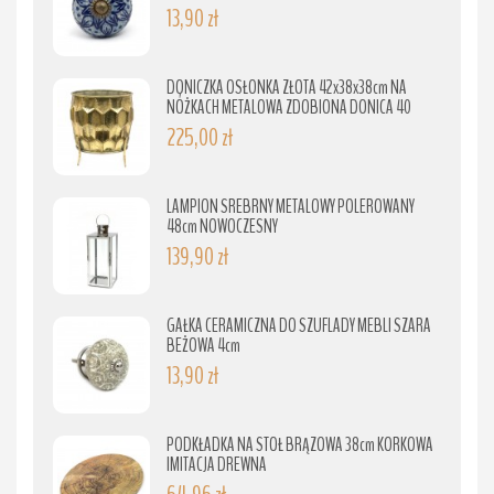
13,90 zł
DONICZKA OSŁONKA ZŁOTA 42x38x38cm NA
NÓŻKACH METALOWA ZDOBIONA DONICA 40
225,00 zł
LAMPION SREBRNY METALOWY POLEROWANY
48cm NOWOCZESNY
139,90 zł
GAŁKA CERAMICZNA DO SZUFLADY MEBLI SZARA
BEŻOWA 4cm
13,90 zł
PODKŁADKA NA STÓŁ BRĄZOWA 38cm KORKOWA
IMITACJA DREWNA