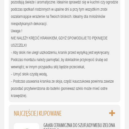
pozostają świeże i aromatyczne. Idealnie sprawdzi się w kuchni czy ogrodzie
podczas spotkań rodzinnych w upalne dni a przy tym wszystkim zrobi
oszałamiające wrażenie na Twoich bliskich. Idealny dla miłośników
niespotykanych dekoracji.
Uwaga !
NIE NALEŻY KRĘCIĆ KRANIKIEM, GDYŻ SPOWODUJE TO PĘKNIĘCIE
USZCZELKI
- Aby słoik nie uległ uszkodzeniu, kranik przed wysyłką jest wykręcany.
Podczas montażu należy pamiętać, by dokładnie przykręcić śrubę od
wewnątrz, w innym przypadku słój będzie przeciekał,
- Umyć słoik czystą wodą,
- Podczas usuwania kranika ze słoja, część kauczukowa powinna zawsze
pozostać przytwierdzona do butelki (ponieważ szkło może mieć ostre
krawędzie).
NAJCZĘŚCIEJ KUPOWANE
GAŁKA CERAMICZNA DO SZUFLADY MEBLI ZIELONA