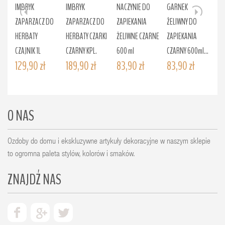
IMBRYK
IMBRYK
NACZYNIE DO
GARNEK
NA
ZAPARZACZ DO
ZAPARZACZ DO
ZAPIEKANIA
ŻELIWNY DO
ZA
HERBATY
HERBATY CZARKI
ŻELIWNE CZARNE
ZAPIEKANIA
ŻE
CZAJNIK 1L
CZARNY KPL.
600 ml
CZARNY 600ml...
GA
129,90 zł
189,90 zł
83,90 zł
83,90 zł
18
O NAS
Ozdoby do domu i ekskluzywne artykuły dekoracyjne w naszym sklepie
to ogromna paleta stylów, kolorów i smaków.
ZNAJDŹ NAS