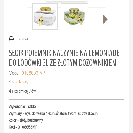
Drukuj
SŁOIK POJEMNIK NACZYNIE NA LEMONIADĘ
DO LODÓWKI 3L ZE ZŁOTYM DOZOWNIKIEM
Model
0108653 MP
Stan
Nowy
4
Przedmioty / ów
Wykonanie - szkło
Wymiary - wys. do wieka 14cm, śr słoja 19cm, śr. otw. 8,5cm
kolor - złoty, bezbarwny
Kod - 0108653MP