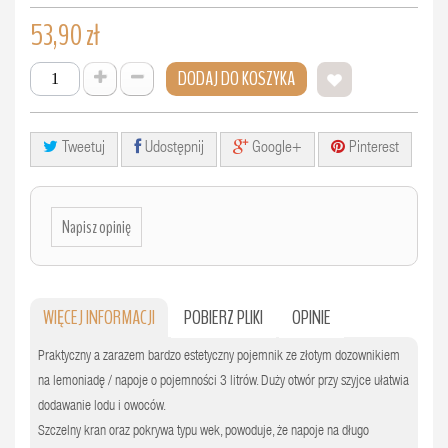
53,90 zł
DODAJ DO KOSZYKA
Tweetuj
Udostępnij
Google+
Pinterest
Napisz opinię
WIĘCEJ INFORMACJI
POBIERZ PLIKI
OPINIE
Praktyczny a zarazem bardzo estetyczny pojemnik ze złotym dozownikiem
na lemoniadę / napoje o pojemności 3 litrów. Duży otwór przy szyjce ułatwia
dodawanie lodu i owoców.
Szczelny kran oraz pokrywa typu wek, powoduje, że napoje na długo