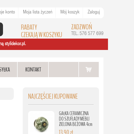
je konto
Moja lista życzeń
Mój koszyk
Zaloguj
ZADZWOŃ
RABATY
CZEKAJĄ W KOSZYKU
TEL. 576 577 699
ą stylidekor.pl.
SYŁKA
KONTAKT
NAJCZĘŚCIEJ KUPOWANE
GAŁKA CERAMICZNA
DO SZUFLADY MEBLI
ZIELONA BEŻOWA 4cm
13,90 zł