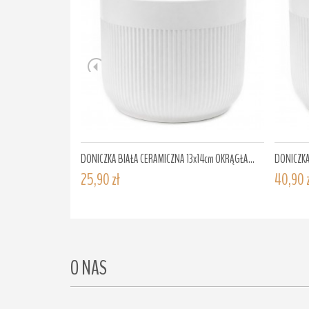
DONICZKA BIAŁA CERAMICZNA 13x14cm OKRĄGŁA...
DONICZKA
25,90 zł
40,90 
O NAS