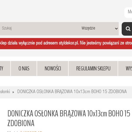
Mo
ep działa wyłącznie pod adresem styldekor.pl. Nie jesteśmy powiązani ze stron
TY
O NAS
NOWOŚCI
REGULAMIN SKLEPU
WY
osłonki
DONICZKA OSŁONKA BRĄZOWA 10x13cm BOHO 15 ZDOBIONA
DONICZKA OSŁONKA BRĄZOWA 10x13cm BOHO 15
ZDOBIONA