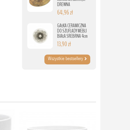
DREWNA
64,96 zł
GAŁKA CERAMICZNA
DO SZUFLADY MEBLI
BIAŁA SREBRNA 4cm
13,90 zł
Wszystkie bestsellery