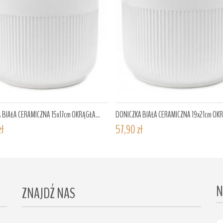
 BIAŁA CERAMICZNA 15x17cm OKRĄGŁA...
DONICZKA BIAŁA CERAMICZNA 19x21cm OKR
zł
57,90 zł
N
ZNAJDŹ NAS