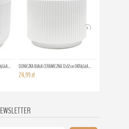
ĄGŁA...
DONICZKA BIAŁA CERAMICZNA 12x12cm OKRĄGŁA...
DONICZKA BIAŁA CE
24,99 zł
39,99 zł
EWSLETTER