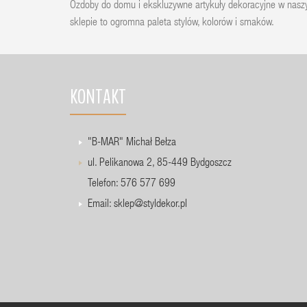
Ozdoby do domu i ekskluzywne artykuły dekoracyjne w nas
sklepie to ogromna paleta stylów, kolorów i smaków.
KONTAKT
"B-MAR" Michał Bełza
ul. Pelikanowa 2, 85-449 Bydgoszcz
Telefon: 576 577 699
Email:
sklep@styldekor.pl