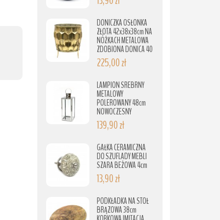
13,90 zł
DONICZKA OSŁONKA
ZŁOTA 42x38x38cm NA
NÓŻKACH METALOWA
ZDOBIONA DONICA 40
225,00 zł
LAMPION SREBRNY
METALOWY
POLEROWANY 48cm
NOWOCZESNY
139,90 zł
GAŁKA CERAMICZNA
DO SZUFLADY MEBLI
SZARA BEŻOWA 4cm
13,90 zł
PODKŁADKA NA STÓŁ
BRĄZOWA 38cm
KORKOWA IMITACJA