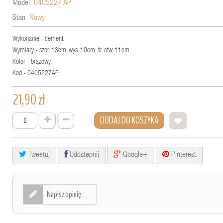
Model
0405227 AP
Stan
Nowy
Wykonanie - cement
Wymiary - szer. 13cm, wys. 10cm, śr. otw. 11cm
Kolor - brązowy
Kod - 0405227AP
21,90 zł
DODAJ DO KOSZYKA
Tweetuj
Udostępnij
Google+
Pinterest
Napisz opinię