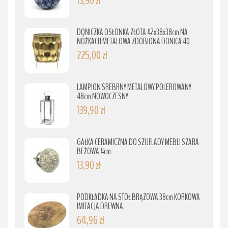
13,90 zł
DONICZKA OSŁONKA ZŁOTA 42x38x38cm NA
NÓŻKACH METALOWA ZDOBIONA DONICA 40
225,00 zł
LAMPION SREBRNY METALOWY POLEROWANY
48cm NOWOCZESNY
139,90 zł
GAŁKA CERAMICZNA DO SZUFLADY MEBLI SZARA
BEŻOWA 4cm
13,90 zł
PODKŁADKA NA STÓŁ BRĄZOWA 38cm KORKOWA
IMITACJA DREWNA
64,96 zł