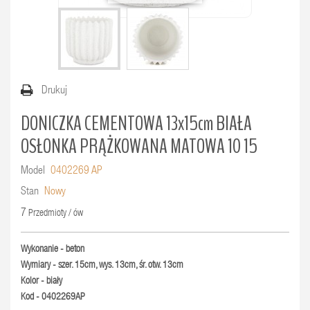
Drukuj
DONICZKA CEMENTOWA 13x15cm BIAŁA
OSŁONKA PRĄŻKOWANA MATOWA 10 15
Model
0402269 AP
Stan
Nowy
7
Przedmioty / ów
Wykonanie - beton
Wymiary - szer. 15cm, wys. 13cm, śr. otw. 13cm
Kolor - biały
Kod - 0402269AP