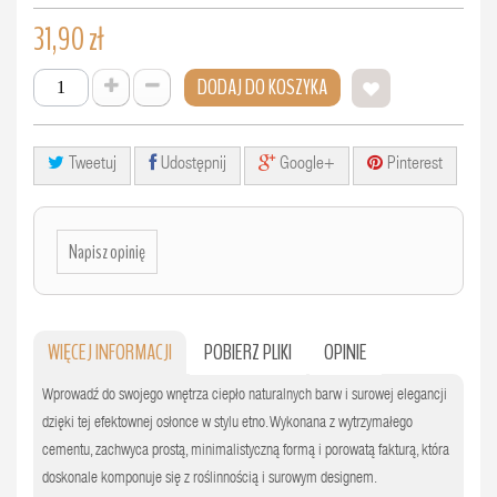
31,90 zł
DODAJ DO KOSZYKA
Tweetuj
Udostępnij
Google+
Pinterest
Napisz opinię
WIĘCEJ INFORMACJI
POBIERZ PLIKI
OPINIE
Wprowadź do swojego wnętrza ciepło naturalnych barw i surowej elegancji
dzięki tej efektownej osłonce w stylu etno. Wykonana z wytrzymałego
cementu, zachwyca prostą, minimalistyczną formą i porowatą fakturą, która
doskonale komponuje się z roślinnością i surowym designem.