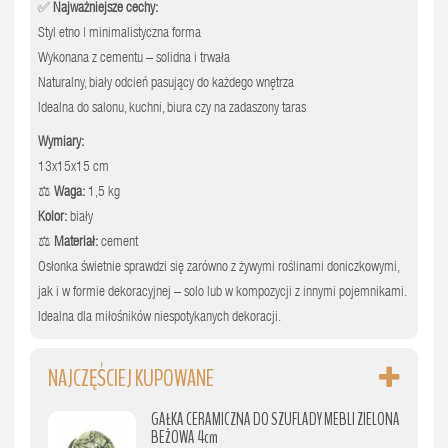
✅
Najważniejsze cechy:
Styl etno | minimalistyczna forma
Wykonana z cementu – solidna i trwała
Naturalny, biały odcień pasujący do każdego wnętrza
Idealna do salonu, kuchni, biura czy na zadaszony taras
Wymiary:
13x15x15 cm
⚖️
Waga:
1,5 kg
Kolor:
biały
⚖️
Materiał:
cement
Osłonka świetnie sprawdzi się zarówno z żywymi roślinami doniczkowymi,
jak i w formie dekoracyjnej – solo lub w kompozycji z innymi pojemnikami.
Idealna dla miłośników niespotykanych dekoracji.
NAJCZĘŚCIEJ KUPOWANE
GAŁKA CERAMICZNA DO SZUFLADY MEBLI ZIELONA
BEŻOWA 4cm