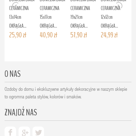
CERAMICZNA
CERAMICZNA
CERAMICZNA
CERAMICZNA
CE
13x14cm
15x17cm
19x21cm
12x12cm
14
OKRĄGŁA...
OKRĄGŁA...
OKRĄGŁA...
OKRĄGŁA...
OK
25,90 zł
40,90 zł
57,90 zł
24,99 zł
39
O NAS
Ozdoby do domu i ekskluzywne artykuły dekoracyjne w naszym sklepie
to ogromna paleta stylów, kolorów i smaków.
ZNAJDŹ NAS