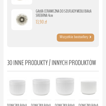
GAŁKA CERAMICZNA DO SZUFLADY MEBLI BIAŁA
SREBRNA 4cm
13,90 zł
Wszystkie bestsellery
30 INNE PRODUKTY / INNYCH PRODUKTÓW
DONICZKA BIAŁA
DONICZKA BIAŁA
DONICZKA BIAŁA
DONICZKA BIAŁA
DO