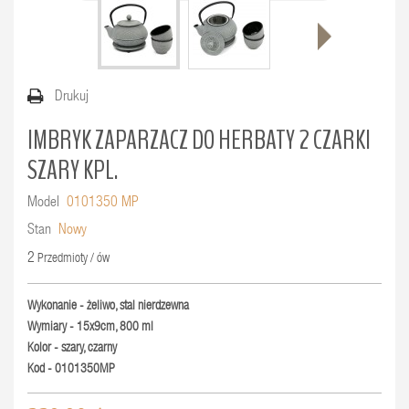
Drukuj
IMBRYK ZAPARZACZ DO HERBATY 2 CZARKI
SZARY KPL.
Model
0101350 MP
Stan
Nowy
2
Przedmioty / ów
Wykonanie - żeliwo, stal nierdzewna
Wymiary - 15x9cm, 800 ml
Kolor - szary, czarny
Kod - 0101350MP