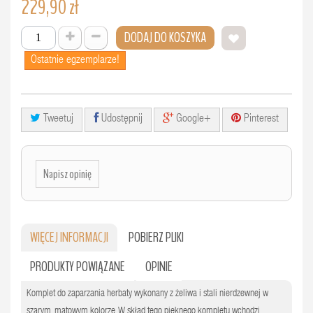
229,90 zł
DODAJ DO KOSZYKA
Ostatnie egzemplarze!
Tweetuj
Udostępnij
Google+
Pinterest
Napisz opinię
WIĘCEJ INFORMACJI
POBIERZ PLIKI
PRODUKTY POWIĄZANE
OPINIE
Komplet do zaparzania herbaty wykonany z żeliwa i stali nierdzewnej w
szarym, matowym kolorze. W skład tego pięknego kompletu wchodzi