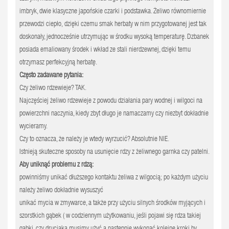
imbryk, dwie klasyczne japońskie czarki i podstawka. Żeliwo równomiernie
przewodzi ciepło, dzięki czemu smak herbaty w nim przygotowanej jest tak
doskonały, jednocześnie utrzymując w środku wysoką temperaturę. Dzbanek
posiada emaliowany środek i wkład ze stali nierdzewnej, dzięki temu
otrzymasz perfekcyjną herbatę.
Często zadawane pytania:
Czy żeliwo rdzewieje? TAK.
Najczęściej żeliwo rdzewieje z powodu działania pary wodnej i wilgoci na
powierzchni naczynia, kiedy zbyt długo je namaczamy czy niezbyt dokładnie
wycieramy.
Czy to oznacza, że należy je wtedy wyrzucić? Absolutnie NIE.
Istnieją skuteczne sposoby na usunięcie rdzy z żeliwnego garnka czy patelni.
Aby uniknąć problemu z rdzą:
powinniśmy unikać dłuższego kontaktu żeliwa z wilgocią; po każdym użyciu
należy żeliwo dokładnie wysuszyć
unikać mycia w zmywarce, a także przy użyciu silnych środków myjących i
szorstkich gąbek ( w codziennym użytkowaniu, jeśli pojawi się rdza takiej
gąbki, czy druciaka musimy użyć a następnie wykonać kolejne kroki by