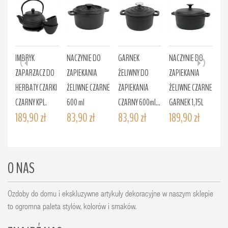
IMBRYK
NACZYNIE DO
GARNEK
NACZYNIE DO
NA
ZAPARZACZ DO
ZAPIEKANIA
ŻELIWNY DO
ZAPIEKANIA
ZA
HERBATY CZARKI
ŻELIWNE CZARNE
ZAPIEKANIA
ŻELIWNE CZARNE
ŻE
CZARNY KPL.
600 ml
CZARNY 600ml...
GARNEK 1,75L
GA
189,90 zł
83,90 zł
83,90 zł
189,90 zł
24
O NAS
Ozdoby do domu i ekskluzywne artykuły dekoracyjne w naszym sklepie
to ogromna paleta stylów, kolorów i smaków.