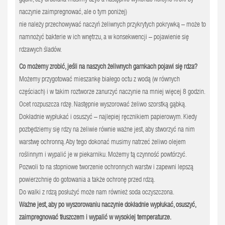
naczynie zaimpregnować, ale o tym poniżej)
nie należy przechowywać naczyń żeliwnych przykrytych pokrywką – może to
namnożyć bakterie w ich wnętrzu, a w konsekwencji – pojawienie się
rdzawych śladów.
Co możemy zrobić, jeśli na naszych żeliwnych garnkach pojawi się rdza?
Możemy przygotować mieszankę białego octu z wodą (w równych
częściach) i w takim roztworze zanurzyć naczynie na mniej więcej 8 godzin.
Ocet rozpuszcza rdzę. Następnie wyszorować żeliwo szorstką gąbką.
Dokładnie wypłukać i osuszyć – najlepiej ręcznikiem papierowym. Kiedy
pozbędziemy się rdzy na żeliwie równie ważne jest, aby stworzyć na nim
warstwę ochronną. Aby tego dokonać musimy natrzeć żeliwo olejem
roślinnym i wypalić je w piekarniku. Możemy tą czynność powtórzyć.
Pozwoli to na stopniowe tworzenie ochronnych warstw i zapewni lepszą
powierzchnię do gotowania a także ochronę przed rdzą.
Do walki z rdzą posłużyć może nam również soda oczyszczona.
Ważne jest, aby po wyszorowaniu naczynie dokładnie wypłukać, osuszyć,
zaimpregnować tłuszczem i wypalić w wysokiej temperaturze.